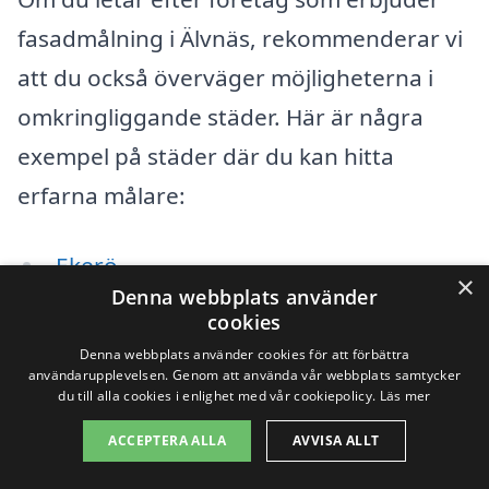
fasadmålning i Älvnäs, rekommenderar vi
att du också överväger möjligheterna i
omkringliggande städer. Här är några
exempel på städer där du kan hitta
erfarna målare:
Ekerö
×
Denna webbplats använder
Bromma
cookies
Denna webbplats använder cookies för att förbättra
Jakobsberg
användarupplevelsen. Genom att använda vår webbplats samtycker
du till alla cookies i enlighet med vår cookiepolicy.
Läs mer
Hässelby
ACCEPTERA ALLA
AVVISA ALLT
Vallentuna