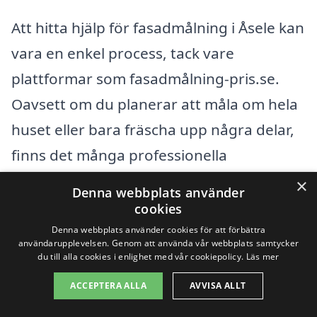
Att hitta hjälp för fasadmålning i Åsele kan
vara en enkel process, tack vare
plattformar som fasadmålning-pris.se.
Oavsett om du planerar att måla om hela
huset eller bara fräscha upp några delar,
finns det många professionella
måleriföretag i närheten som kan erbjuda
×
Denna webbplats använder
sina tjänster. I Åsele och dess omnejd kan
cookies
du få tillgång till flera kompetenta
Denna webbplats använder cookies för att förbättra
användarupplevelsen. Genom att använda vår webbplats samtycker
målerifirmor som är redo att hjälpa dig.
du till alla cookies i enlighet med vår cookiepolicy.
Läs mer
ACCEPTERA ALLA
AVVISA ALLT
Genom att använda fasadmålning-pris.se