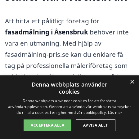
Att hitta ett pålitligt företag för
fasadmålning i Åsensbruk
behöver inte
vara en utmaning. Med hjälp av
fasadmålning-pris.se kan du enklare få
tag på professionella måleriföretag som
erbjuder sina tjänster i ditt närområde.
×
Denna webbplats använder
Plattformen gör det möjligt för dig att
cookies
samla in flera offerter, vilket hjälper dig
Denna webbplats använder cookies för att förbättra
användarupplevelsen. Genom att använda vår webbplats samtycker
att ta ett informerat beslut baserat på
du till alla cookies i enlighet med vår cookiepolicy.
Läs mer
både pris och kvalitet.
ACCEPTERA ALLA
AVVISA ALLT