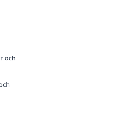
r och
 och