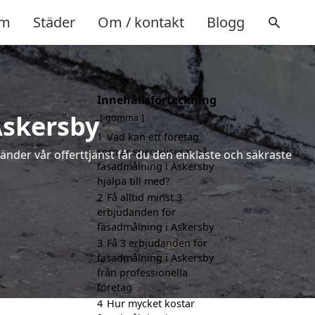
m
Städer
Om / kontakt
Blogg
Innehållsförteckning
Askersby
gömma
1
Vad kan ett företag
som är specialiserat på
vänder vår offerttjänst får du den enklaste och säkraste
fasadmålning i Askersby
hjälpa till med?
2
Få alltid minst 3
erbjudanden för
fasadmålning i Askersby
3
Få 3 erbjudanden för
fasadmålning i Askersby
från professionella
företag
4
Hur mycket kostar