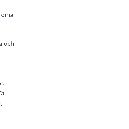
 dina
ka och
a
at
Ta
t