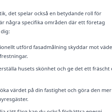
k, det spelar också en betydande roll för
r några specifika områden där ett företag
 dig:
ionellt utförd fasadmålning skyddar mot väde
frestningar.
rställa husets skönhet och ge det ett fräscht
öka värdet på din fastighet och göra den mer
 hyresgäster.
ja rätt färg kan du också förbättra energi