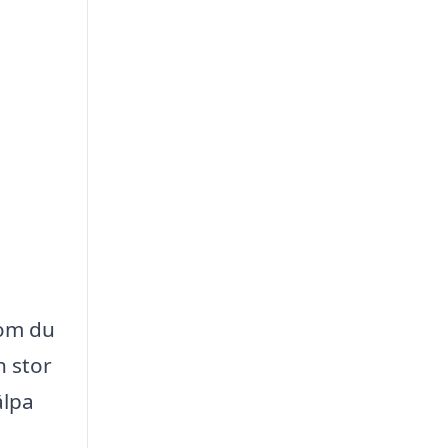
 om du
n stor
älpa