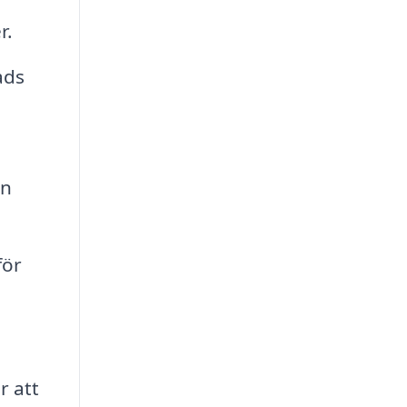
r.
ads
en
för
r att