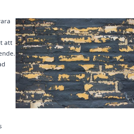
vara
t att
eende.
ad
s