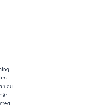
ning
den
kan du
 här
t med