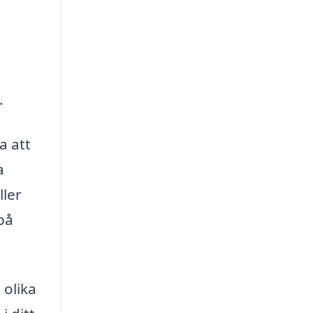
.
a att
a
ller
på
 olika