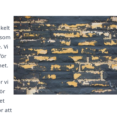
kelt
g som
. Vi
för
het.
r vi
för
et
r att