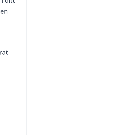
i ditt
 en
rat