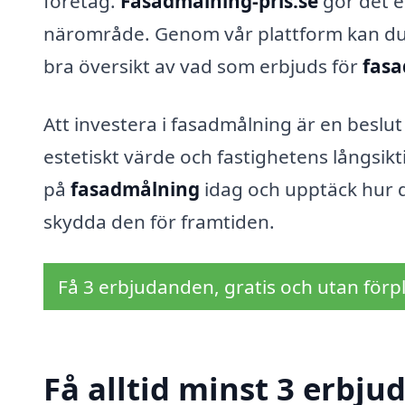
företag.
Fasadmålning-pris.se
gör det en
närområde. Genom vår plattform kan du lä
bra översikt av vad som erbjuds för
fasa
Att investera i fasadmålning är en beslu
estetiskt värde och fastighetens långsikt
på
fasadmålning
idag och upptäck hur 
skydda den för framtiden.
Få 3 erbjudanden, gratis och utan förpl
Få alltid minst 3 erbj