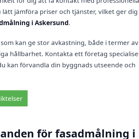
kelt för dig att få kontakt med professionella 
tt jämföra priser och tjänster, vilket ger dig
dmålning i Askersund
.
t som kan ge stor avkastning, både i termer av
iga hållbarhet. Kontakta ett företag specialise
du kan förvandla din byggnads utseende och
iktelser
udanden för fasadmålning i