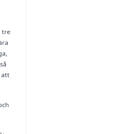
 tre
ära
ga,
kså
 att
och