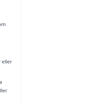
 om
 eller
a
ller