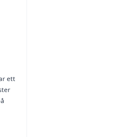
ar ett
ster
på