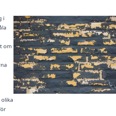
 i
åla
tt om
rna
t
 olika
för