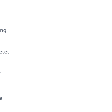
ing
etet
r
ra