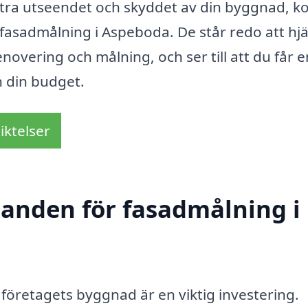
ttra utseendet och skyddet av din byggnad, 
ör fasadmålning i Aspeboda. De står redo att hj
overing och målning, och ser till att du får e
h din budget.
iktelser
udanden för fasadmålning i
 företagets byggnad är en viktig investering.