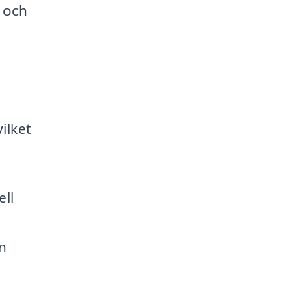
 och
ilket
ell
.
n