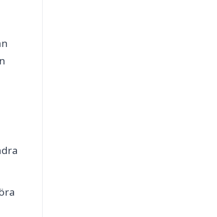
an
an
ndra
öra