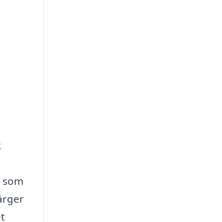
k
t som
ärger
et