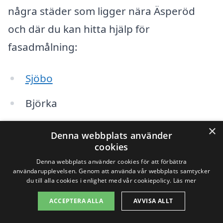
några städer som ligger nära Äsperöd
och där du kan hitta hjälp för
fasadmålning:
Sjöbo
Björka
Blentarp
×
Denna webbplats använder
cookies
Gäddastorp
Denna webbplats använder cookies för att förbättra
användarupplevelsen. Genom att använda vår webbplats samtycker
Kulladal
du till alla cookies i enlighet med vår cookiepolicy.
Läs mer
Röddinge
ACCEPTERA ALLA
AVVISA ALLT