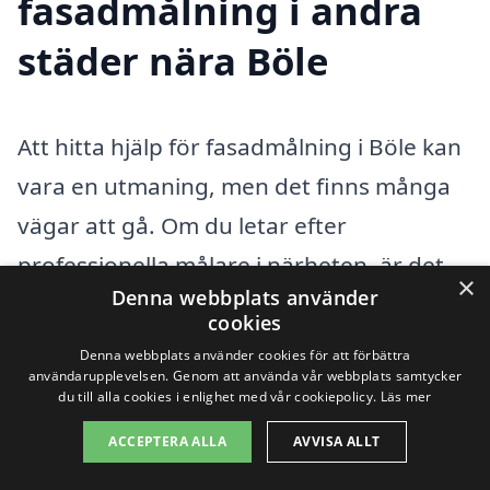
fasadmålning i andra
städer nära Böle
Att hitta hjälp för fasadmålning i Böle kan
vara en utmaning, men det finns många
vägar att gå. Om du letar efter
professionella målare i närheten, är det
×
Denna webbplats använder
bra att veta vilka alternativ du har.
cookies
Fasadmålning är en viktig del av att hålla
Denna webbplats använder cookies för att förbättra
användarupplevelsen. Genom att använda vår webbplats samtycker
ditt hem vackert och skyddat, och det är
du till alla cookies i enlighet med vår cookiepolicy.
Läs mer
viktigt att anlita erfarna hantverkare som
ACCEPTERA ALLA
AVVISA ALLT
kan ge ditt hus den uppmärksamhet det