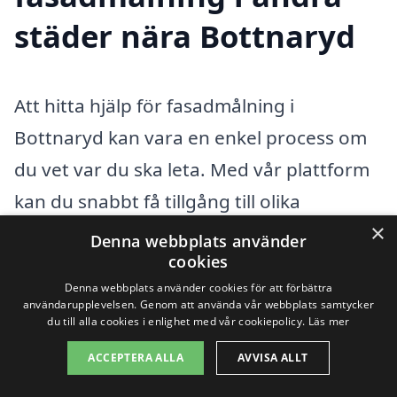
städer nära Bottnaryd
Att hitta hjälp för fasadmålning i
Bottnaryd kan vara en enkel process om
du vet var du ska leta. Med vår plattform
kan du snabbt få tillgång till olika
×
professionella målare som är
Denna webbplats använder
cookies
specialiserade på fasadmålning. Oavsett
Denna webbplats använder cookies för att förbättra
om du behöver måla om din villa eller
användarupplevelsen. Genom att använda vår webbplats samtycker
du till alla cookies i enlighet med vår cookiepolicy.
Läs mer
renovera ett flerfamiljshus, har vi
resurserna för att hjälpa dig.
ACCEPTERA ALLA
AVVISA ALLT