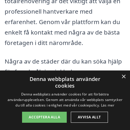
totalrenovering är det viktigt att välja en
professionell hantverkare med
erfarenhet. Genom vår plattform kan du
enkelt få kontakt med några av de bästa
företagen i ditt närområde.
Några av de städer där du kan söka hjälp
för fasadmålning inkluderar:
×
Denna webbplats använder
cookies
Mullsjö
Denna webbplats använder cookies för att förbättra
användarupplevelsen. Genom att använda vår webbplats samtycker
Habo
du till alla cookies i enlighet med vår cookiepolicy.
Läs mer
ACCEPTERA ALLA
AVVISA ALLT
Jönköping