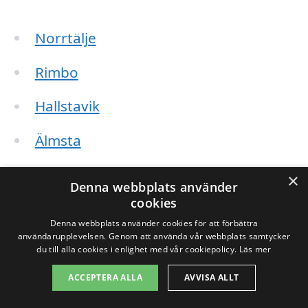
Norrtälje
Rimbo
Hallstavik
Älmsta
Vira
×
Denna webbplats använder
cookies
Bergshamra
Denna webbplats använder cookies för att förbättra
användarupplevelsen. Genom att använda vår webbplats samtycker
Rådmansö
du till alla cookies i enlighet med vår cookiepolicy.
Läs mer
Kyrkbyn
ACCEPTERA ALLA
AVVISA ALLT