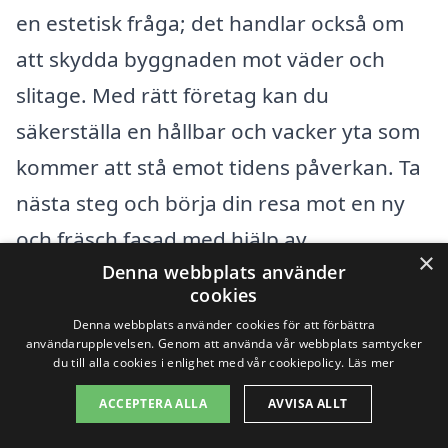
en estetisk fråga; det handlar också om
att skydda byggnaden mot väder och
slitage. Med rätt företag kan du
säkerställa en hållbar och vacker yta som
kommer att stå emot tidens påverkan. Ta
nästa steg och börja din resa mot en ny
och fräsch fasad med hjälp av
×
Denna webbplats använder
professionella målare i Enköping.
cookies
Denna webbplats använder cookies för att förbättra
Få 3 erbjudanden, gratis och utan
användarupplevelsen. Genom att använda vår webbplats samtycker
du till alla cookies i enlighet med vår cookiepolicy.
Läs mer
förpliktelser
ACCEPTERA ALLA
AVVISA ALLT