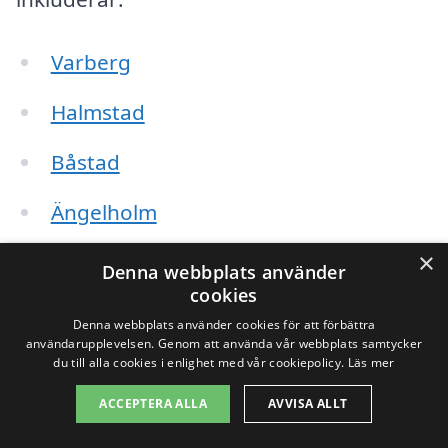
Varberg
Halmstad
Båstad
Ängelholm
×
Gislaved
Denna webbplats använder
cookies
Laholm
Denna webbplats använder cookies för att förbättra
användarupplevelsen. Genom att använda vår webbplats samtycker
Ullared
du till alla cookies i enlighet med vår cookiepolicy.
Läs mer
ACCEPTERA ALLA
AVVISA ALLT
Mölle