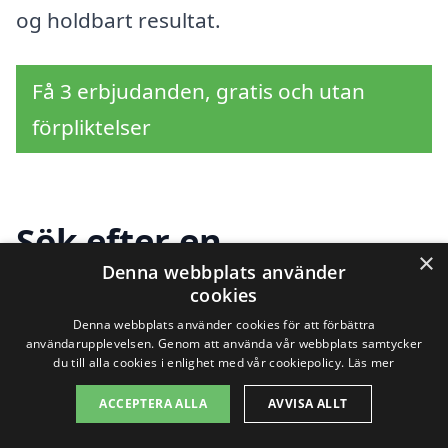
og holdbart resultat.
Få 3 erbjudanden, gratis och utan
förpliktelser
Sök efter en
×
Denna webbplats använder
professionell för
cookies
fasadmålning i andra
Denna webbplats använder cookies för att förbättra
användarupplevelsen. Genom att använda vår webbplats samtycker
du till alla cookies i enlighet med vår cookiepolicy.
Läs mer
städer nära Folkärna
ACCEPTERA ALLA
AVVISA ALLT