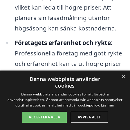
vilket kan leda till högre priser. Att
planera sin fasadmålning utanför
högsäsong kan sänka kostnaderna.
Företagets erfarenhet och rykte:
Professionella företag med gott rykte
och erfarenhet kan ta ut högre priser
på grund av den kvalitet och
×
Denna webbplats använder
pålitlighet de erbjuder. Det är viktigt
cookies
att väga detta mot budgeten och vad
Denna webbplats använder cookies för att förbättra
användarupplevelsen. Genom att använda vår webbplats samtycker
som ingår i tjänsten.
du till alla cookies i enlighet med vår cookiepolicy.
Läs mer
ACCEPTERA ALLA
AVVISA ALLT
För att få det bästa erbjudandet på