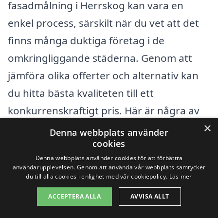
fasadmålning i Herrskog kan vara en
enkel process, särskilt när du vet att det
finns många duktiga företag i de
omkringliggande städerna. Genom att
jämföra olika offerter och alternativ kan
du hitta bästa kvaliteten till ett
konkurrenskraftigt pris. Här är några av
×
städerna nära Herrskog där du kan söka
Denna webbplats använder
cookies
efter specialister inom fasadmålning:
Denna webbplats använder cookies för att förbättra
användarupplevelsen. Genom att använda vår webbplats samtycker
Kramfors
du till alla cookies i enlighet med vår cookiepolicy.
Läs mer
ACCEPTERA ALLA
AVVISA ALLT
Sollefteå