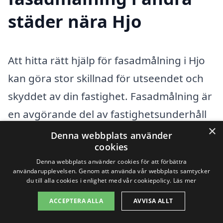
städer nära Hjo
Att hitta rätt hjälp för fasadmålning i Hjo
kan göra stor skillnad för utseendet och
skyddet av din fastighet. Fasadmålning är
en avgörande del av fastighetsunderhåll
×
som inte bara ökar värdet på din
Denna webbplats använder
cookies
egendom, utan även bidrar till långsiktig
Denna webbplats använder cookies för att förbättra
hållbarhet. Genom att anlita
användarupplevelsen. Genom att använda vår webbplats samtycker
du till alla cookies i enlighet med vår cookiepolicy.
Läs mer
professionella målare får du kvalitet och
ACCEPTERA ALLA
AVVISA ALLT
expertis, vilket gör att arbetet görs på
rätt sätt från början. Men det är också