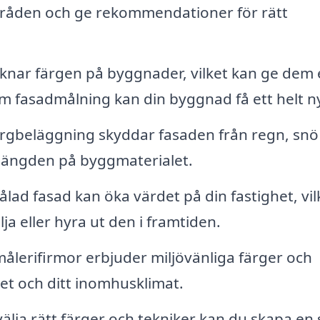
mråden och ge rekommendationer för rätt
knar färgen på byggnader, vilket kan ge dem 
fasadmålning kan din byggnad få ett helt nyt
rgbeläggning skyddar fasaden från regn, snö
ivslängden på byggmaterialet.
lad fasad kan öka värdet på din fastighet, vil
ja eller hyra ut den i framtiden.
lerifirmor erbjuder miljövänliga färger och
tet och ditt inomhusklimat.
lja rätt färger och tekniker kan du skapa en s