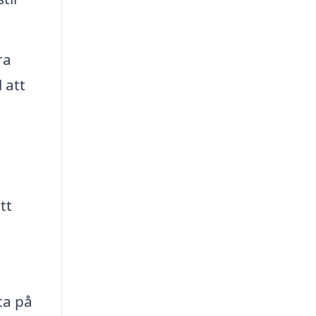
ra
 att
tt
ta på