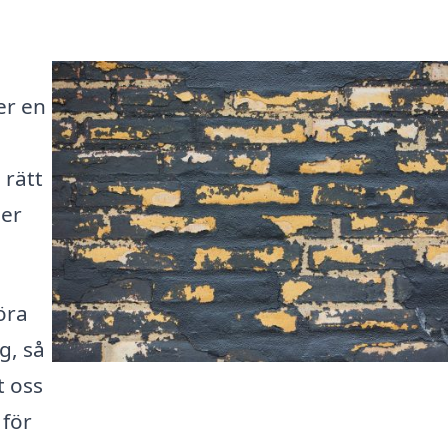
er en
 rätt
ger
.
öra
g, så
t oss
 för