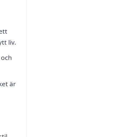
ett
t liv.
 och
ket är
til