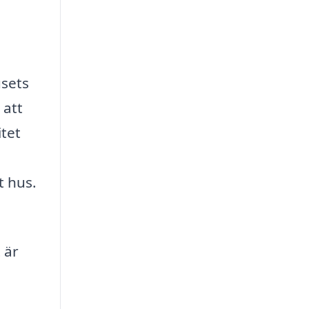
usets
 att
itet
t hus.
 är