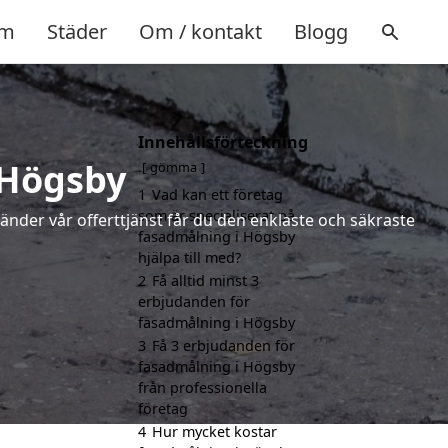
m
Städer
Om / kontakt
Blogg
Innehållsförteckning
 Högsby
gömma
1
Vad kan ett företag
som är specialiserat på
vänder vår offerttjänst får du den enklaste och säkraste
fasadmålning i Högsby
hjälpa till med?
2
Få alltid minst 3
erbjudanden för
fasadmålning i Högsby
3
Få 3 erbjudanden för
fasadmålning i Högsby
från professionella
företag
4
Hur mycket kostar