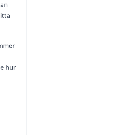
kan
itta
ommer
se hur