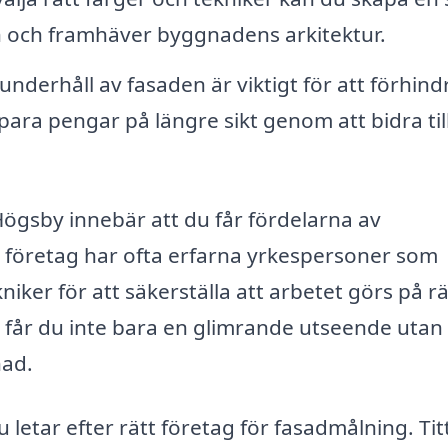
och framhäver byggnadens arkitektur.
derhåll av fasaden är viktigt för att förhind
para pengar på längre sikt genom att bidra till
 Högsby innebär att du får fördelarna av
sa företag har ofta erfarna yrkespersoner som
iker för att säkerställa att arbetet görs på rä
g får du inte bara en glimrande utseende utan
nad.
u letar efter rätt företag för fasadmålning. Tit