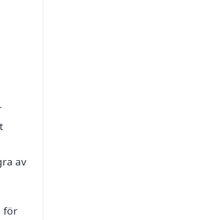
r
t
gra av
 för