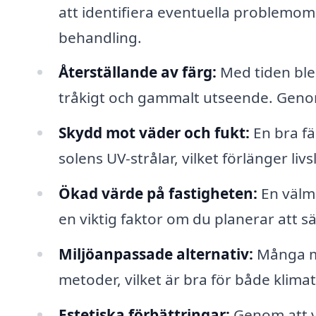
att identifiera eventuella problemo
behandling.
Återställande av färg:
Med tiden ble
tråkigt och gammalt utseende. Genom 
Skydd mot väder och fukt:
En bra fä
solens UV-strålar, vilket förlänger l
Ökad värde på fastigheten:
En välmå
en viktig faktor om du planerar att säl
Miljöanpassade alternativ:
Många må
metoder, vilket är bra för både klima
Estetiska förbättringar:
Genom att vä