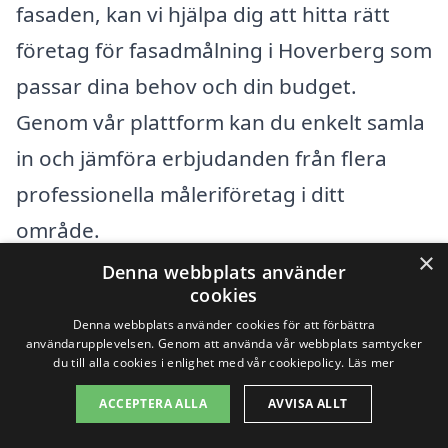
fasaden, kan vi hjälpa dig att hitta rätt
företag för fasadmålning i Hoverberg som
passar dina behov och din budget.
Genom vår plattform kan du enkelt samla
in och jämföra erbjudanden från flera
professionella måleriföretag i ditt
område.
×
Denna webbplats använder
cookies
Få 3 erbjudanden, gratis och utan
Denna webbplats använder cookies för att förbättra
förpliktelser
användarupplevelsen. Genom att använda vår webbplats samtycker
du till alla cookies i enlighet med vår cookiepolicy.
Läs mer
ACCEPTERA ALLA
AVVISA ALLT