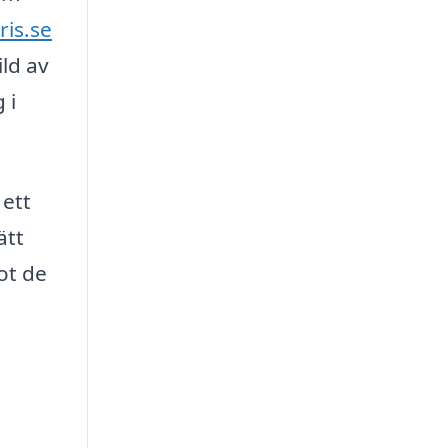
ris.se
ild av
 i
 ett
ätt
ot de