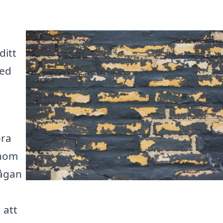
ditt
Med
öra
inom
rågan
 att