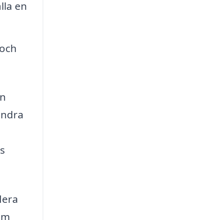
lla en
 och
en
andra
ns
lera
som