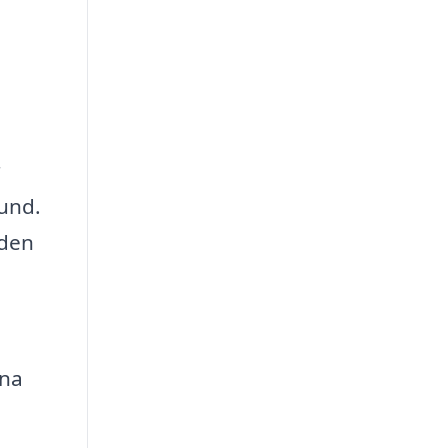
r
sund.
 den
rna