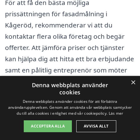
För att få den bästa möjliga
prissättningen för fasadmålning i
Kågeröd, rekommenderar vi att du
kontaktar flera olika företag och begär
offerter. Att jämföra priser och tjänster
kan hjälpa dig att hitta ett bra erbjudande
samt en pålitlig entreprenör som möter
dina specifika behov. Du kan enkelt
×
Denna webbplats använder
använda vår plattform för att få in flera
cookies
Denna webbplats använder cookies för att förbättra
offerter, vilket gör processen snabb och
användarupplevelsen. Genom att använda vår webbplats samtycker
smidig. Genom att investera tid i att
du till alla cookies i enlighet med vår cookiepolicy.
Läs mer
jämföra kan du se till att du får bästa pris
ACCEPTERA ALLA
AVVISA ALLT
och kvalitet på din fasadmålning.