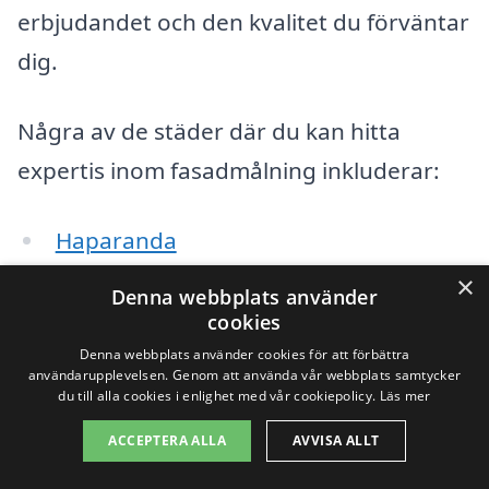
erbjudandet och den kvalitet du förväntar
dig.
Några av de städer där du kan hitta
expertis inom fasadmålning inkluderar:
Haparanda
×
Töre
Denna webbplats använder
cookies
Överkalix
Denna webbplats använder cookies för att förbättra
användarupplevelsen. Genom att använda vår webbplats samtycker
du till alla cookies i enlighet med vår cookiepolicy.
Läs mer
Norrfjärden
ACCEPTERA ALLA
AVVISA ALLT
Alvik