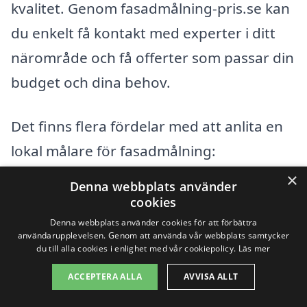
kvalitet. Genom fasadmålning-pris.se kan
du enkelt få kontakt med experter i ditt
närområde och få offerter som passar din
budget och dina behov.
Det finns flera fördelar med att anlita en
lokal målare för fasadmålning:
×
Denna webbplats använder
Lokalkännedom: En lokal målare
cookies
känner till väderförhållanden och
Denna webbplats använder cookies för att förbättra
användarupplevelsen. Genom att använda vår webbplats samtycker
material som fungerar bäst i området.
du till alla cookies i enlighet med vår cookiepolicy.
Läs mer
Snabb service: Genom att anlita ett
ACCEPTERA ALLA
AVVISA ALLT
företag i närheten kan du förvänta dig