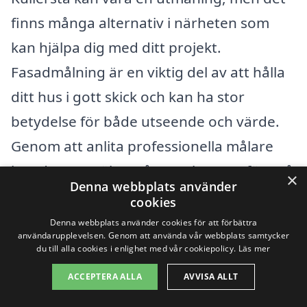
finns många alternativ i närheten som
kan hjälpa dig med ditt projekt.
Fasadmålning är en viktig del av att hålla
ditt hus i gott skick och kan ha stor
betydelse för både utseende och värde.
Genom att anlita professionella målare
kan du vara säker på att arbetet utförs på
×
Denna webbplats använder
ett korrekt och effektivt sätt, vilket sparar
cookies
tid och ger bestående resultat.
Denna webbplats använder cookies för att förbättra
användarupplevelsen. Genom att använda vår webbplats samtycker
du till alla cookies i enlighet med vår cookiepolicy.
Läs mer
Om du söker efter experter inom
ACCEPTERA ALLA
AVVISA ALLT
fasadmålning, kan det vara en god idé att