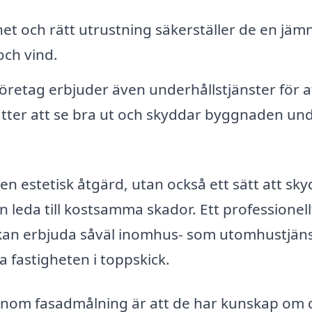
t och rätt utrustning säkerställer de en jäm
och vind.
retag erbjuder även underhållstjänster för a
ätter att se bra ut och skyddar byggnaden un
 en estetisk åtgärd, utan också ett sätt att sk
eda till kostsamma skador. Ett professionell
kan erbjuda såväl inomhus- som utomhustjäns
la fastigheten i toppskick.
 inom fasadmålning är att de har kunskap om 