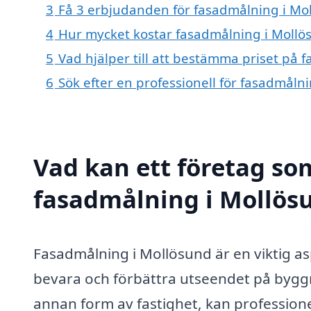
3
Få 3 erbjudanden för fasadmålning i Mol
4
Hur mycket kostar fasadmålning i Mollö
5
Vad hjälper till att bestämma priset på 
6
Sök efter en professionell för fasadmåln
Vad kan ett företag som
fasadmålning i Mollösu
Fasadmålning i Mollösund är en viktig asp
bevara och förbättra utseendet på byggn
annan form av fastighet, kan professione