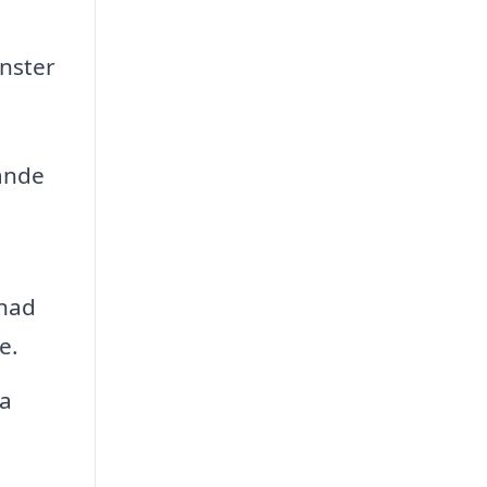
nster
rande
gnad
e.
a