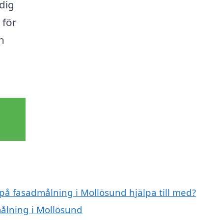
 dig
 för
h
 på fasadmålning i Mollösund hjälpa till med?
målning i Mollösund