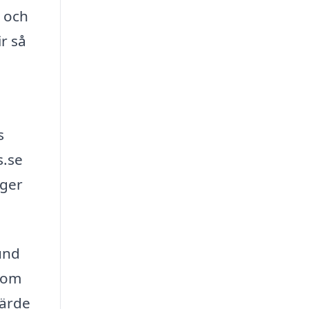
 och
r så
,
s
s.se
 ger
und
enom
värde