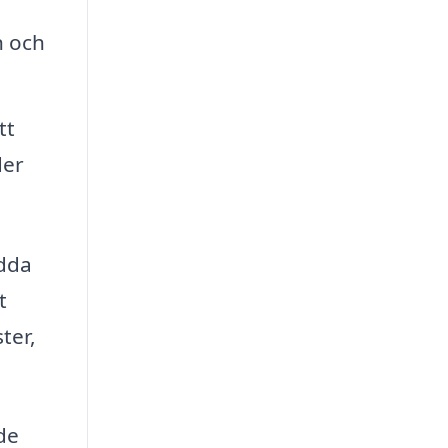
n och
tt
der
ydda
t
ter,
de