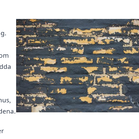
g.
som
ydda
hus,
ndena.
er