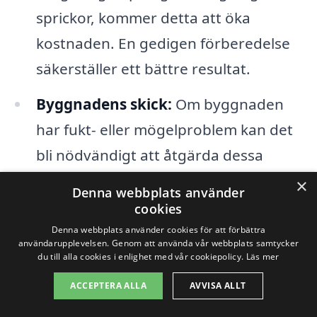
sprickor, kommer detta att öka
kostnaden. En gedigen förberedelse
säkerställer ett bättre resultat.
Byggnadens skick:
Om byggnaden
har fukt- eller mögelproblem kan det
bli nödvändigt att åtgärda dessa
innan målning, vilket ytterligare
×
Denna webbplats använder
påverkar priset.
cookies
Denna webbplats använder cookies för att förbättra
Arbete och tjänster:
Kostnaden för
användarupplevelsen. Genom att använda vår webbplats samtycker
du till alla cookies i enlighet med vår cookiepolicy.
Läs mer
arbetskraft kan variera mellan olika
ACCEPTERA ALLA
AVVISA ALLT
företag. Det är viktigt att få flera