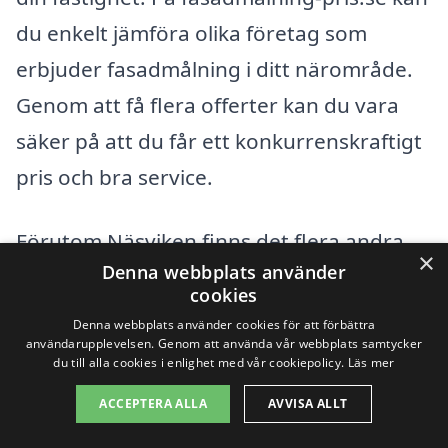
du enkelt jämföra olika företag som
erbjuder fasadmålning i ditt närområde.
Genom att få flera offerter kan du vara
säker på att du får ett konkurrenskraftigt
pris och bra service.
Förutom Näsviken finns det flera andra
×
Denna webbplats använder
städer i närheten där du kan hitta
cookies
professionella målare. Några av dessa
Denna webbplats använder cookies för att förbättra
användarupplevelsen. Genom att använda vår webbplats samtycker
inkluderar:
du till alla cookies i enlighet med vår cookiepolicy.
Läs mer
ACCEPTERA ALLA
AVVISA ALLT
Strömsund