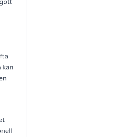
gott
fta
m kan
 en
et
onell