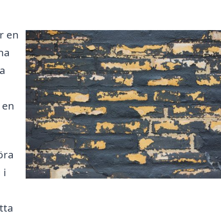
r en
na
ja
 en
öra
 i
tta