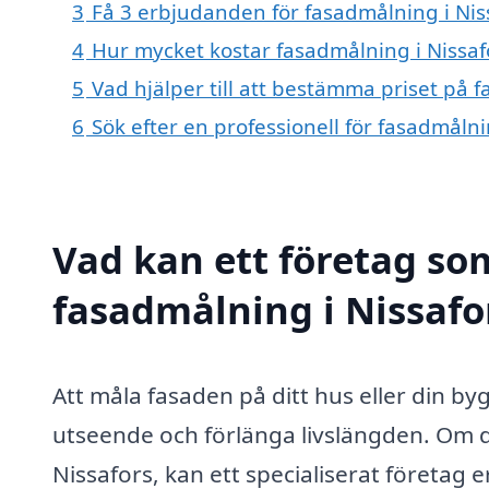
3
Få 3 erbjudanden för fasadmålning i Niss
4
Hur mycket kostar fasadmålning i Nissaf
5
Vad hjälper till att bestämma priset på 
6
Sök efter en professionell för fasadmåln
Vad kan ett företag som
fasadmålning i Nissafor
Att måla fasaden på ditt hus eller din by
utseende och förlänga livslängden. Om du
Nissafors, kan ett specialiserat företag 