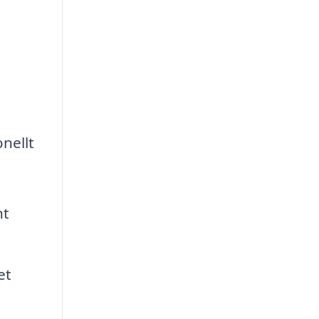
nellt
nt
et