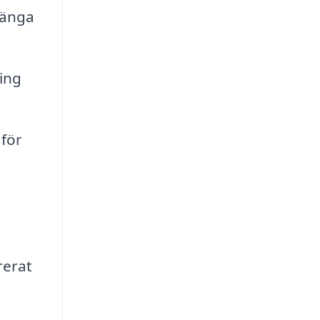
länga
ing
 för
rerat