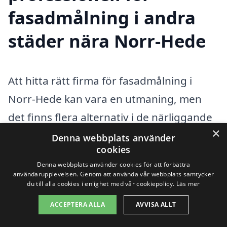
fasadmålning i andra
städer nära Norr-Hede
Att hitta rätt firma för fasadmålning i
Norr-Hede kan vara en utmaning, men
det finns flera alternativ i de närliggande
×
städerna. Med hjälp av fasadmålning-
Denna webbplats använder
cookies
pris.se kan du enkelt få kontakt med
Denna webbplats använder cookies för att förbättra
professionella målare som erbjuder sina
användarupplevelsen. Genom att använda vår webbplats samtycker
du till alla cookies i enlighet med vår cookiepolicy.
Läs mer
tjänster i ditt område. Det är viktigt att
ACCEPTERA ALLA
AVVISA ALLT
välja en pålitlig och erfaren målare för att
säkerställa ett hållbart och estetiskt