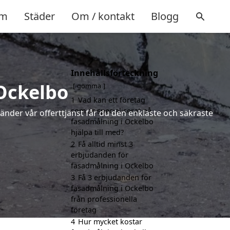
m
Städer
Om / kontakt
Blogg
Innehållsförteckning
 Ockelbo
gömma
1
Vad kan ett företag
som är specialiserat på
vänder vår offerttjänst får du den enklaste och säkraste
fasadmålning i Ockelbo
hjälpa till med?
2
Få alltid minst 3
erbjudanden för
fasadmålning i Ockelbo
3
Få 3 erbjudanden för
fasadmålning i Ockelbo
från professionella
företag
4
Hur mycket kostar