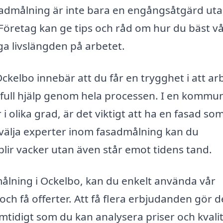
admålning är inte bara en engångsåtgärd ut
 Företag kan ge tips och råd om hur du bäst v
nga livslängden på arbetet.
Ockelbo innebär att du får en trygghet i att ar
defull hjälp genom hela processen. I en kommu
 olika grad, är det viktigt att ha en fasad so
välja experter inom fasadmålning kan du
blir vacker utan även står emot tidens tand.
målning i Ockelbo, kan du enkelt använda vår
 och få offerter. Att få flera erbjudanden gör d
samtidigt som du kan analysera priser och kvali