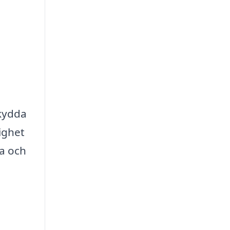
skydda
ighet
pa och