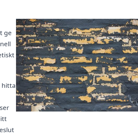
tt ge
nell
tiskt
 hitta
iser
itt
eslut