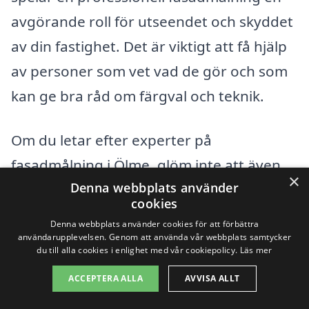
avgörande roll för utseendet och skyddet
av din fastighet. Det är viktigt att få hjälp
av personer som vet vad de gör och som
kan ge bra råd om färgval och teknik.
Om du letar efter experter på
fasadmålning i Ölme, glöm inte att även
×
Denna webbplats använder
överväga företagen i de angränsande
cookies
städerna. Här är några alternativ där du
Denna webbplats använder cookies för att förbättra
kan hitta professionella fasadmålare:
användarupplevelsen. Genom att använda vår webbplats samtycker
du till alla cookies i enlighet med vår cookiepolicy.
Läs mer
ACCEPTERA ALLA
AVVISA ALLT
Kristinehamn