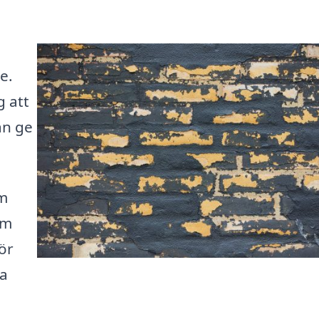
e.
g att
an ge
om
em
ör
la