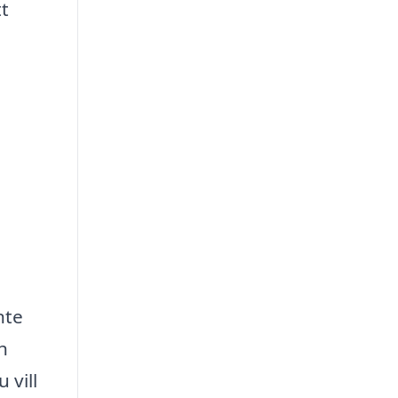
t
nte
h
 vill