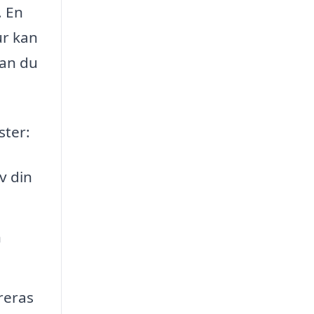
. En
ur kan
kan du
ster:
v din
h
reras