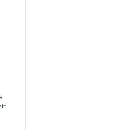
ag
ett