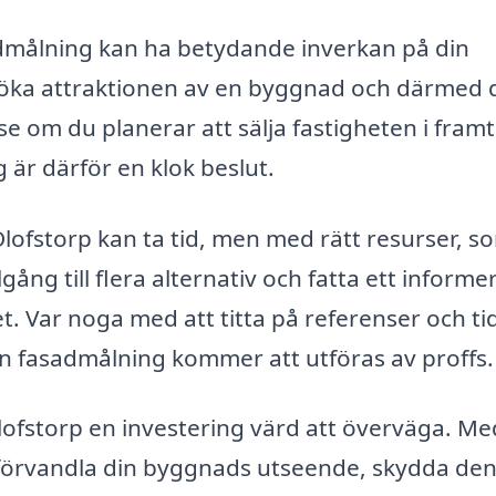
sadmålning kan ha betydande inverkan på din
n öka attraktionen av en byggnad och därmed 
e om du planerar att sälja fastigheten i framt
g är därför en klok beslut.
 Olofstorp kan ta tid, men med rätt resurser, s
gång till flera alternativ och fatta ett informe
. Var noga med att titta på referenser och ti
din fasadmålning kommer att utföras av proffs.
ofstorp en investering värd att överväga. Me
du förvandla din byggnads utseende, skydda de