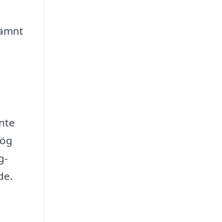
jämnt
inte
hög
g-
de.