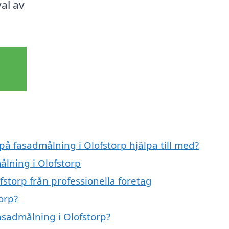
val av
på fasadmålning i Olofstorp hjälpa till med?
ålning i Olofstorp
storp från professionella företag
orp?
fasadmålning i Olofstorp?