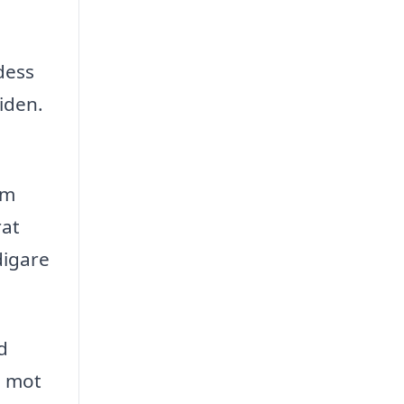
dess
iden.
om
rat
digare
d
n mot