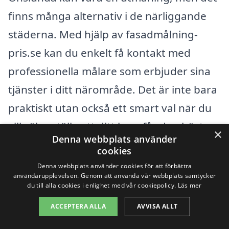
finns många alternativ i de närliggande
städerna. Med hjälp av fasadmålning-
pris.se kan du enkelt få kontakt med
professionella målare som erbjuder sina
tjänster i ditt närområde. Det är inte bara
praktiskt utan också ett smart val när du
vill säkerställa att ditt hem får den bästa
×
Denna webbplats använder
behandlingen. Här är några exempel på
cookies
städer nära Onslunda där du kan hitta
Denna webbplats använder cookies för att förbättra
användarupplevelsen. Genom att använda vår webbplats samtycker
hjälp med fasadmålning:
du till alla cookies i enlighet med vår cookiepolicy.
Läs mer
ACCEPTERA ALLA
AVVISA ALLT
Tomelilla