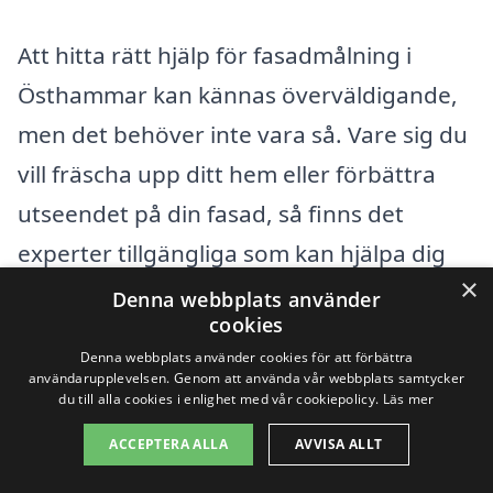
Att hitta rätt hjälp för fasadmålning i
Östhammar kan kännas överväldigande,
men det behöver inte vara så. Vare sig du
vill fräscha upp ditt hem eller förbättra
utseendet på din fasad, så finns det
experter tillgängliga som kan hjälpa dig
×
med allt från färgval till
Denna webbplats använder
cookies
appliceringstekniker. Genom att använda
Denna webbplats använder cookies för att förbättra
fasadmålning-pris.se kan du enkelt hitta
användarupplevelsen. Genom att använda vår webbplats samtycker
du till alla cookies i enlighet med vår cookiepolicy.
Läs mer
företag som erbjuder professionell
ACCEPTERA ALLA
AVVISA ALLT
fasadmålning i ditt närområde.