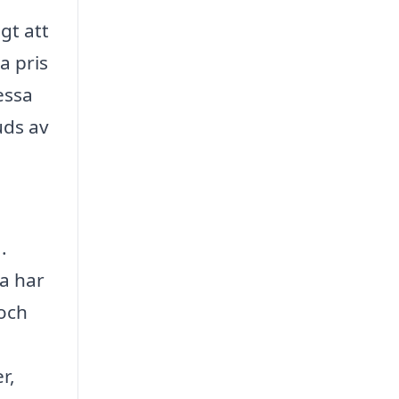
gt att
a pris
essa
uds av
.
ma har
och
r,