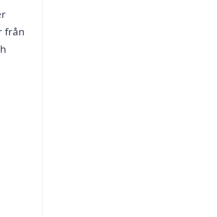
er
r från
ch