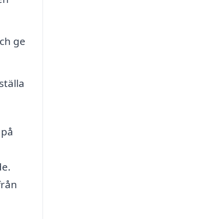
och ge
tälla
 på
de.
från