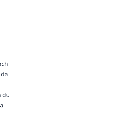
och
uda
m du
la