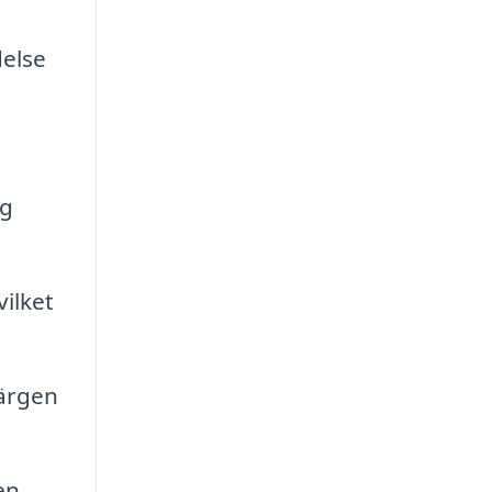
delse
rg
vilket
färgen
en