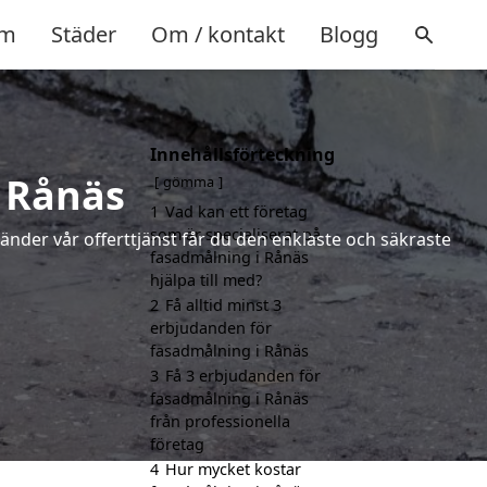
m
Städer
Om / kontakt
Blogg
Innehållsförteckning
i Rånäs
gömma
1
Vad kan ett företag
som är specialiserat på
vänder vår offerttjänst får du den enklaste och säkraste
fasadmålning i Rånäs
hjälpa till med?
2
Få alltid minst 3
erbjudanden för
fasadmålning i Rånäs
3
Få 3 erbjudanden för
fasadmålning i Rånäs
från professionella
företag
4
Hur mycket kostar