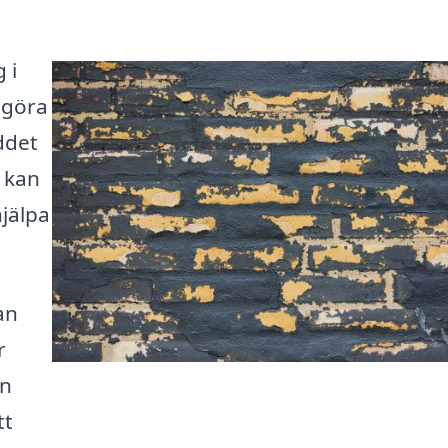
 i
 göra
ddet
 kan
hjälpa
an
r
en
tt