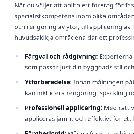
När du väljer att anlita ett företag för fa
specialistkompetens inom olika områden.
och rengöring av ytor, till applicering a
huvudsakliga områdena där ett professio
Färgval och rådgivning:
Experterna k
som passar just din byggnads stil och
Ytförberedelse:
Innan målningen påbör
kan inkludera rengöring, spackling o
Professionell applicering:
Med rätt v
appliceras jämnt och effektivt för ett 
Färgbeskydd:
Många företag erbjude