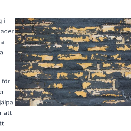
 i
sader
ra
ka
 för
er
jälpa
r att
tt