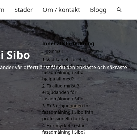
m
Städer
Om / kontakt
Blogg
Innehållsförteckning
i Sibo
gömma
1
Vad kan ett företag
som är specialiserat på
vänder vår offerttjänst får du den enklaste och säkraste
fasadmålning i Sibo
hjälpa till med?
2
Få alltid minst 3
erbjudanden för
fasadmålning i Sibo
3
Få 3 erbjudanden för
fasadmålning i Sibo från
professionella företag
4
Hur mycket kostar
fasadmålning i Sibo?