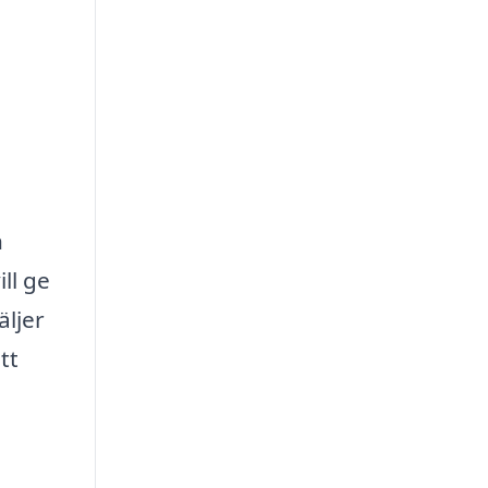
h
ll ge
äljer
tt