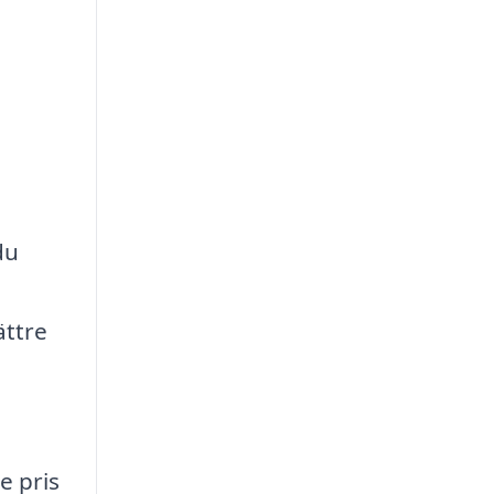
du
ättre
e pris