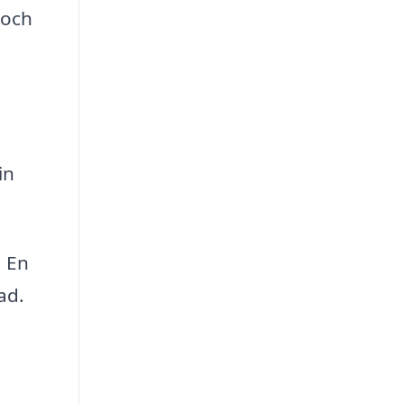
 och
in
. En
ad.