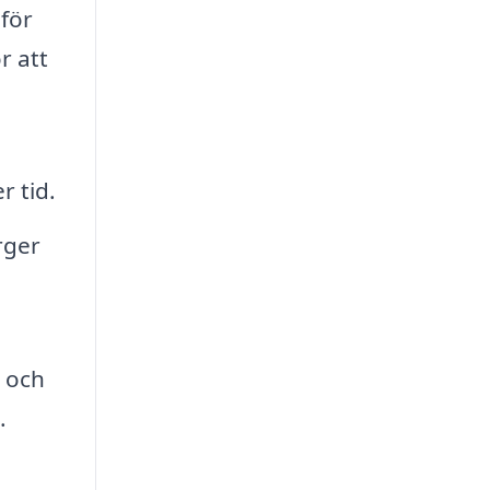
för
r att
 tid.
rger
 och
.