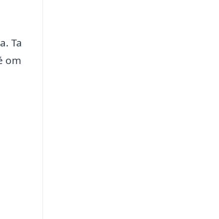
a. Ta
dé om