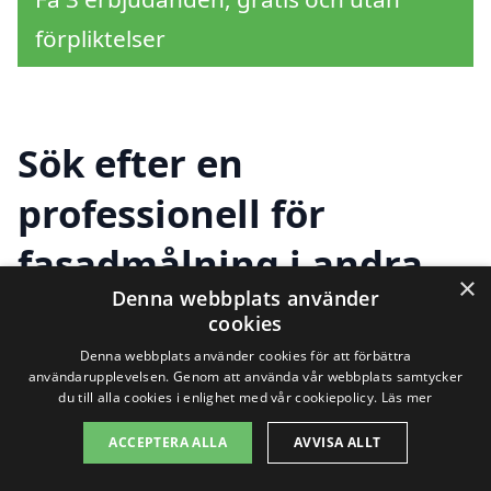
förpliktelser
Sök efter en
professionell för
fasadmålning i andra
×
Denna webbplats använder
städer nära Skölsta
cookies
Denna webbplats använder cookies för att förbättra
användarupplevelsen. Genom att använda vår webbplats samtycker
Att hitta hjälp med fasadmålning i Skölsta
du till alla cookies i enlighet med vår cookiepolicy.
Läs mer
kan vara en utmaning, men det finns flera
ACCEPTERA ALLA
AVVISA ALLT
alternativ i närliggande städer som kan