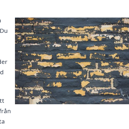
a
 Du
der
dd
tt
från
ta