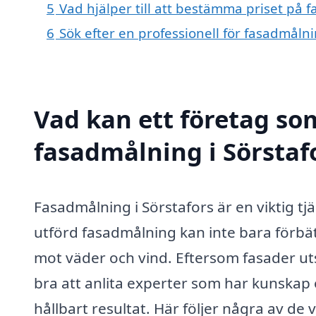
5
Vad hjälper till att bestämma priset på 
6
Sök efter en professionell för fasadmåln
Vad kan ett företag som
fasadmålning i Sörstafo
Fasadmålning i Sörstafors är en viktig tj
utförd fasadmålning kan inte bara förb
mot väder och vind. Eftersom fasader uts
bra att anlita experter som har kunskap o
hållbart resultat. Här följer några av de