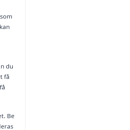
 som
 kan
an du
t få
få
et. Be
deras