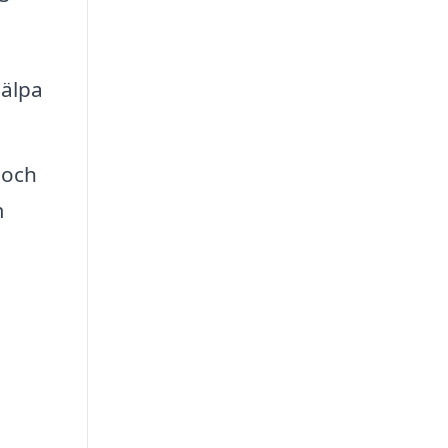
jälpa
 och
m