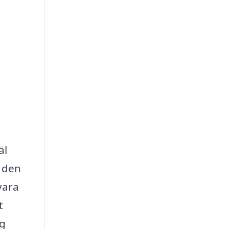
äl
 den
vara
t
ag