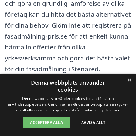
och göra en grundlig jämförelse av olika
företag kan du hitta det bästa alternativet
för dina behov. Glöm inte att registrera på
fasadmålning-pris.se för att enkelt kunna
hämta in offerter från olika
yrkesverksamma och göra det bästa valet
för din fasadmålning i Stenared.
×
Denna webbplats använder
cookies
Få 3 erbjudanden, gratis och utan
Denna webbplats använder cookies för att förbättra
förpliktelser
användarupplevelsen. Genom att använda vår webbplats samtycker
du till alla cookies i enlighet med vår cookiepolicy.
Läs mer
ACCEPTERA ALLA
AVVISA ALLT