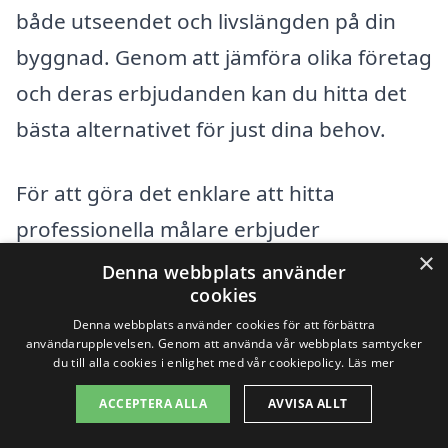
både utseendet och livslängden på din
byggnad. Genom att jämföra olika företag
och deras erbjudanden kan du hitta det
bästa alternativet för just dina behov.
För att göra det enklare att hitta
professionella målare erbjuder
×
fasadmålning-pris.se en plattform där du
Denna webbplats använder
cookies
kan begära offerter från flera lokala
Denna webbplats använder cookies för att förbättra
företag. Detta gör det lättare att jämföra
användarupplevelsen. Genom att använda vår webbplats samtycker
du till alla cookies i enlighet med vår cookiepolicy.
Läs mer
priser och tjänster, vilket hjälper dig att
fatta ett informerat beslut. Här är några
ACCEPTERA ALLA
AVVISA ALLT
av de närliggande städerna där du kan