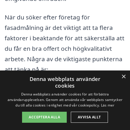
När du söker efter företag för
fasadmålning är det viktigt att ta flera
faktorer i beaktande för att säkerställa att
du får en bra offert och högkvalitativt
arbete. Några av de viktigaste punkterna
att tänka på är:
×
Denna webbplats använder
cookies
Erfarenhet och referenser från
Denna webbplats använder cookies för att förbättra
tidigare kunder
användarupplevelsen. Genom att använda vår webbplats samtycker
du till alla cookies i enlighet med vår cookiepolicy.
Läs mer
Typ av färg och material som används
ACCEPTERA ALLA
AVVISA ALLT
Garantier och efterservice