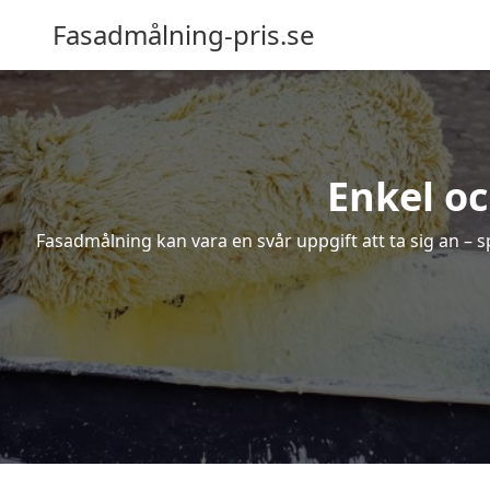
Fasadmålning-pris.se
Enkel oc
Fasadmålning kan vara en svår uppgift att ta sig an – s