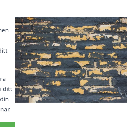
men
itt
era
 ditt
 din
nar.