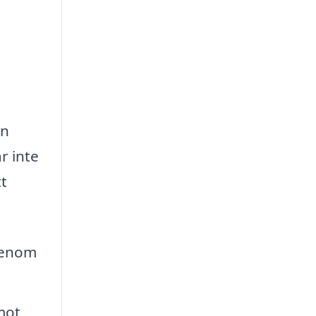
on
r inte
tt
 Genom
mot