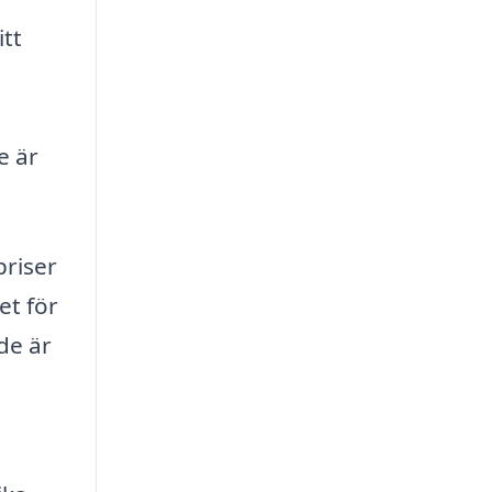
itt
e är
priser
et för
de är