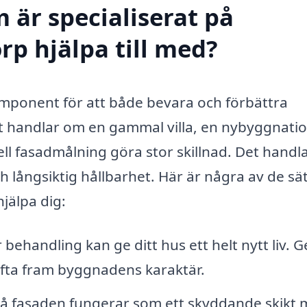
 är specialiserat på
rp hjälpa till med?
omponent för att både bevara och förbättra
 handlar om en gammal villa, en nybyggnati
ell fasadmålning göra stor skillnad. Det handla
 långsiktig hållbarhet. Här är några av de sä
jälpa dig:
r behandling kan ge ditt hus ett helt nytt liv.
 lyfta fram byggnadens karaktär.
å fasaden fungerar som ett skyddande skikt 