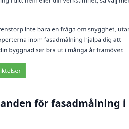
ing i ditt hem eller din verksamhet, så välj me
venstorp inte bara en fråga om snygghet, uta
experterna inom fasadmålning hjälpa dig att
t din byggnad ser bra ut i många år framöver.
iktelser
udanden för fasadmålning i