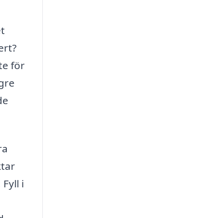
et
ert?
te för
ögre
de
ra
ktar
Fyll i