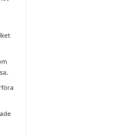
lket
nom
sa.
rföra
sade