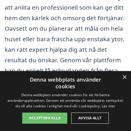
att anlita en professionell som kan ge ditt
hem den kärlek och omsorg det förtjänar.
Oavsett om du planerar att måla om hela
huset eller bara fräscha upp enstaka ytor,
kan rätt expert hjälpa dig att nå det
resultat du önskar. Genom vår plattform
kan du enkelt få erbjudanden från flera
×
Denna webbplats använder
kvalificerade företag i ditt närområde.
cookies
Denna webbplats använder cookies för att förbättra
Det finns flera städer nära Vannsätter där
användarupplevelsen. Genom att använda vår webbplats samtycker
du till alla cookies i enlighet med vår cookiepolicy.
Läs mer
du kan hitta duktiga målare som erbjuder
ACCEPTERA ALLA
AVVISA ALLT
fasadmålningstjänster: