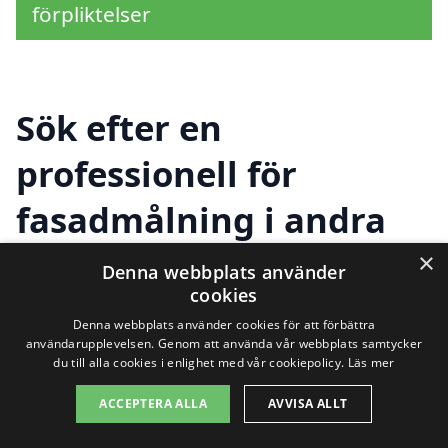
förpliktelser
Sök efter en
professionell för
fasadmålning i andra
städer nära Varnhem
×
Denna webbplats använder
cookies
Denna webbplats använder cookies för att förbättra
Att hitta rätt hjälp för fasadmålning i
användarupplevelsen. Genom att använda vår webbplats samtycker
du till alla cookies i enlighet med vår cookiepolicy.
Läs mer
Varnhem kan vara en utmaning, men det
ACCEPTERA ALLA
AVVISA ALLT
behöver inte vara svårt. Genom att