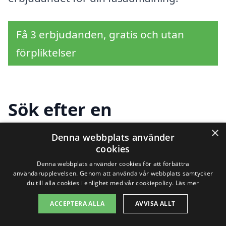
Få 3 erbjudanden, gratis och utan
förpliktelser
Sök efter en
professionell för
×
Denna webbplats använder
cookies
fasadmålning i andra
Denna webbplats använder cookies för att förbättra
städer nära Västra
användarupplevelsen. Genom att använda vår webbplats samtycker
du till alla cookies i enlighet med vår cookiepolicy.
Läs mer
Hagen
ACCEPTERA ALLA
AVVISA ALLT