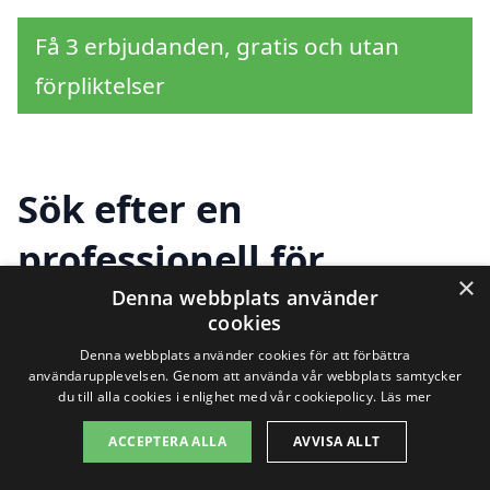
Få 3 erbjudanden, gratis och utan
förpliktelser
Sök efter en
professionell för
×
fasadmålning i andra
Denna webbplats använder
cookies
städer nära Viksjöfors
Denna webbplats använder cookies för att förbättra
användarupplevelsen. Genom att använda vår webbplats samtycker
du till alla cookies i enlighet med vår cookiepolicy.
Läs mer
Att hitta ett pålitligt företag för
ACCEPTERA ALLA
AVVISA ALLT
fasadmålning i Viksjöfors kan vara en