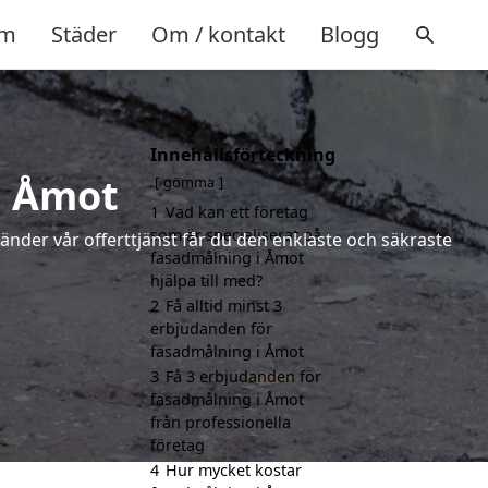
m
Städer
Om / kontakt
Blogg
Innehållsförteckning
i Åmot
gömma
1
Vad kan ett företag
som är specialiserat på
vänder vår offerttjänst får du den enklaste och säkraste
fasadmålning i Åmot
hjälpa till med?
2
Få alltid minst 3
erbjudanden för
fasadmålning i Åmot
3
Få 3 erbjudanden för
fasadmålning i Åmot
från professionella
företag
4
Hur mycket kostar