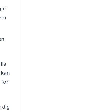
gar
hem
en
lla
u kan
 för
e dig