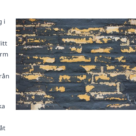
 i
itt
orm
från
ka
åt