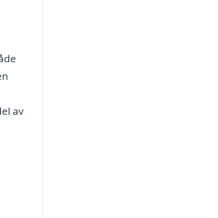
både
en
a
del av