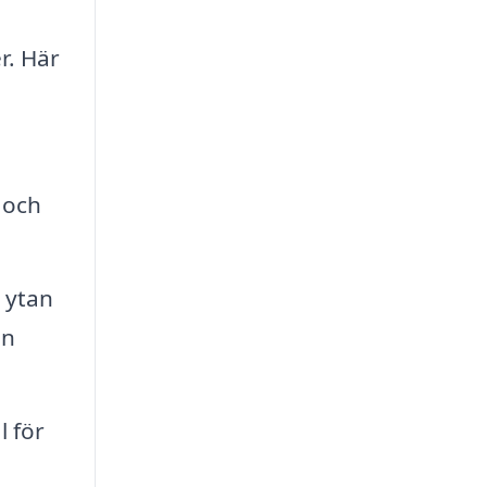
r. Här
 och
 ytan
en
 för