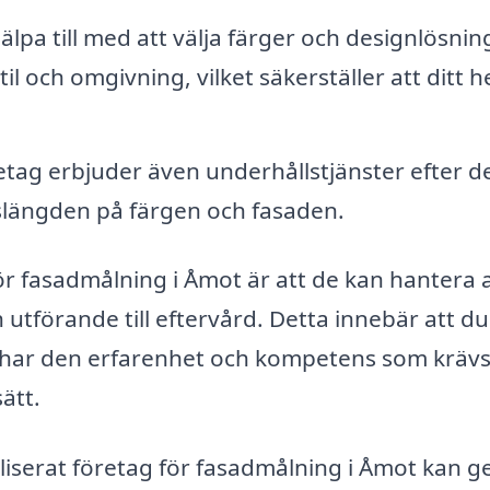
lpa till med att välja färger och designlösnin
och omgivning, vilket säkerställer att ditt 
etag erbjuder även underhållstjänster efter d
ivslängden på färgen och fasaden.
för fasadmålning i Åmot är att de kan hantera a
 utförande till eftervård. Detta innebär att d
om har den erfarenhet och kompetens som krävs
sätt.
aliserat företag för fasadmålning i Åmot kan g