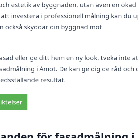
ch och estetik av byggnaden, utan även en ökad
att investera i professionell målning kan du 
utan också skyddar din byggnad mot
sad eller ge ditt hem en ny look, tveka inte at
fasadmålning i Åmot. De kan ge dig de råd och
redsställande resultat.
iktelser
udanden för fasadmålning i