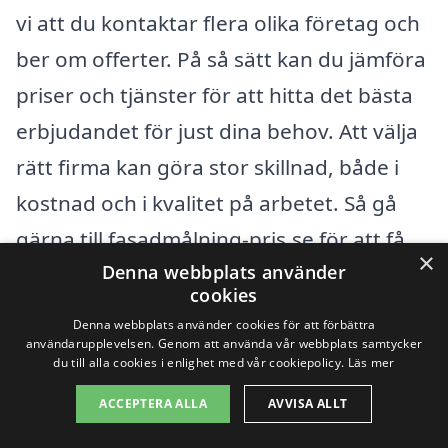
vi att du kontaktar flera olika företag och
ber om offerter. På så sätt kan du jämföra
priser och tjänster för att hitta det bästa
erbjudandet för just dina behov. Att välja
rätt firma kan göra stor skillnad, både i
kostnad och i kvalitet på arbetet. Så gå
gärna till fasadmålning-pris.se för att få
×
Denna webbplats använder
hjälp med att hitta professionella målare i
cookies
ditt område som kan erbjuda dig en
Denna webbplats använder cookies för att förbättra
konkurrenskraftig prisuppskattning.
användarupplevelsen. Genom att använda vår webbplats samtycker
du till alla cookies i enlighet med vår cookiepolicy.
Läs mer
ACCEPTERA ALLA
AVVISA ALLT
Få 3 erbjudanden, gratis och utan