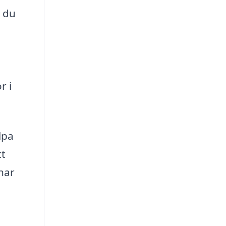
r du
r i
lpa
tt
har