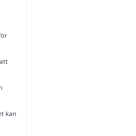
för
att
h
et kan