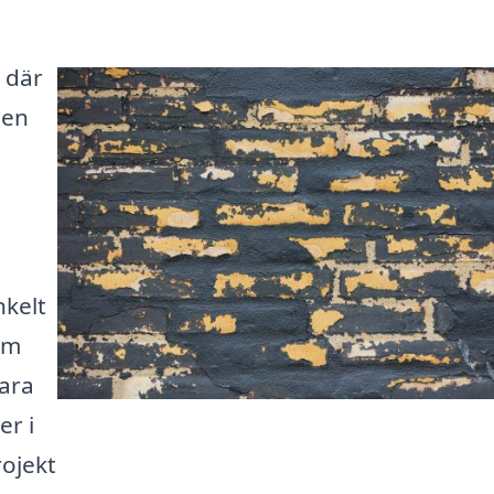
 där
den
nkelt
om
ara
er i
rojekt