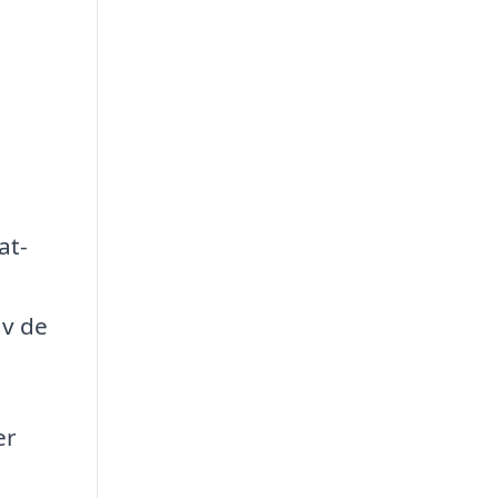
at-
av de
er