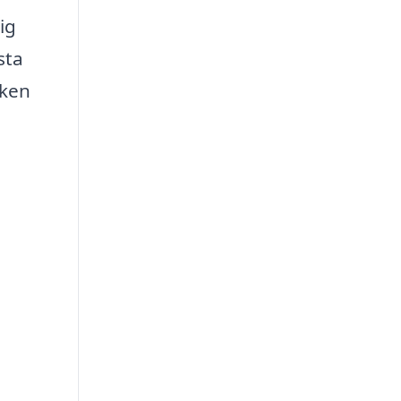
ig
sta
iken