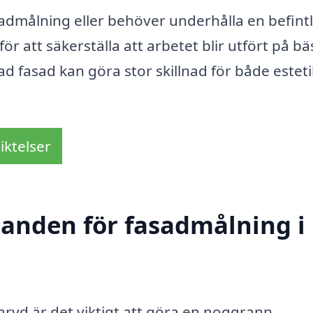
admålning eller behöver underhålla en befintl
för att säkerställa att arbetet blir utfört på bä
lad fasad kan göra stor skillnad för både estet
iktelser
udanden för fasadmålning i
aryd är det viktigt att göra en noggrann