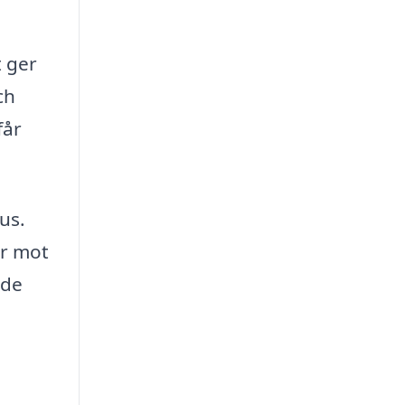
t ger
ch
får
us.
or mot
 de