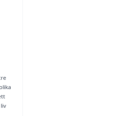
tre
olika
ett
liv