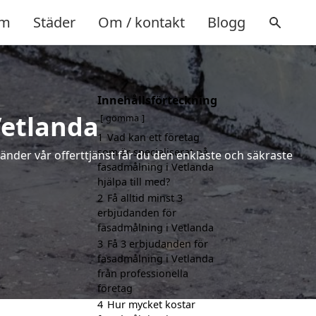
m
Städer
Om / kontakt
Blogg
Innehållsförteckning
Vetlanda
gömma
1
Vad kan ett företag
som är specialiserat på
vänder vår offerttjänst får du den enklaste och säkraste
fasadmålning i Vetlanda
hjälpa till med?
2
Få alltid minst 3
erbjudanden för
fasadmålning i Vetlanda
3
Få 3 erbjudanden för
fasadmålning i Vetlanda
från professionella
företag
4
Hur mycket kostar