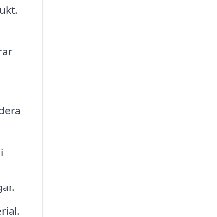
ukt.
rar
udera
i
gar.
rial.