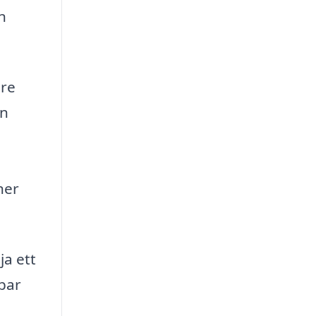
n
are
en
ner
ja ett
lbar