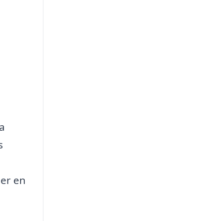
ra
s
ler en