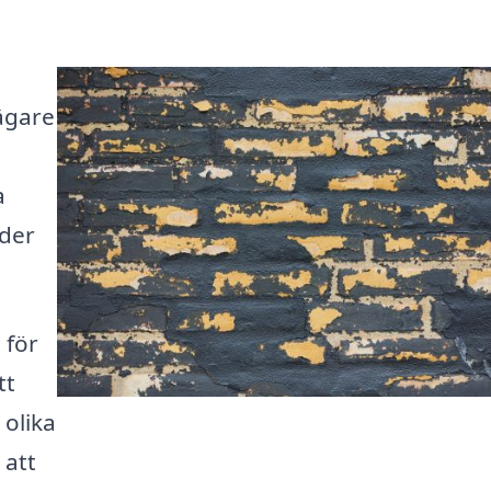
ägare
a
der
 för
tt
 olika
 att