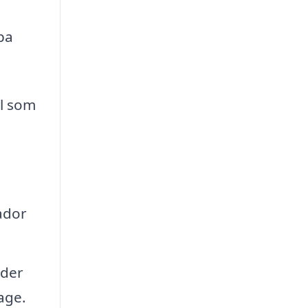
pa
al som
ador
nder
age.